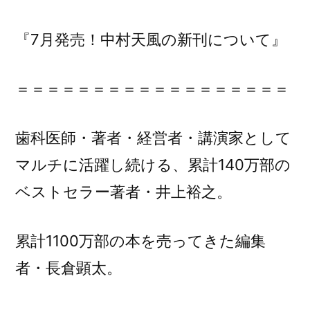
月
発
『7月発売！中村天風の新刊について』
売！
中
村
＝＝＝＝＝＝＝＝＝＝＝＝＝＝＝＝＝＝
天
風
歯科医師・著者・経営者・講演家として
の
新
マルチに活躍し続ける、累計140万部の
刊
ベストセラー著者・井上裕之。
に
つ
累計1100万部の本を売ってきた編集
い
て』
者・長倉顕太。
に