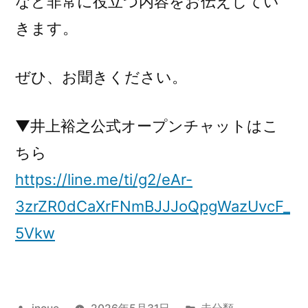
など非常に役立つ内容をお伝えしてい
きます。
ぜひ、お聞きください。
▼井上裕之公式オープンチャットはこ
ちら
https://line.me/ti/g2/eAr-
3zrZR0dCaXrFNmBJJJoQpgWazUvcF_
5Vkw
投
カ