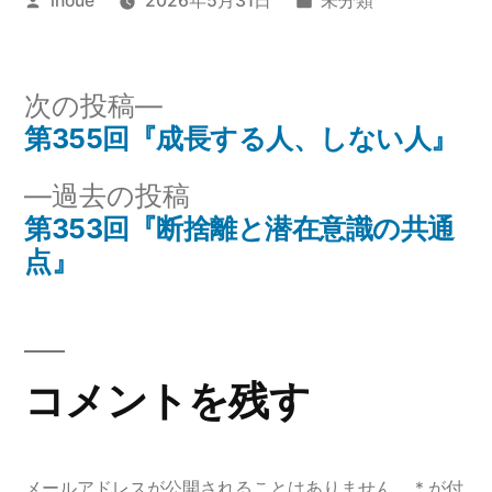
inoue
2026年5月31日
未分類
稿
テ
者:
ゴ
リ
次
次の投稿
ー:
の
第355回『成長する人、しない人』
投
投
過
過去の投稿
稿
稿:
去
第353回『断捨離と潜在意識の共通
ナ
の
点』
投
ビ
稿:
ゲ
コメントを残す
ー
シ
メールアドレスが公開されることはありません。
*
が付