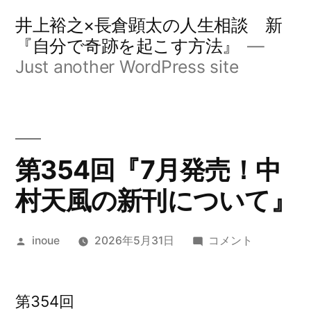
コ
井上裕之×長倉顕太の人生相談 新
ン
『自分で奇跡を起こす方法』
Just another WordPress site
テ
ン
ツ
へ
第354回『7月発売！中
ス
村天風の新刊について』
キ
ッ
投
第
inoue
2026年5月31日
コメント
プ
稿
354
者:
回
『7
第354回