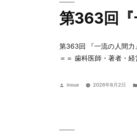
第363回
第363回 『一流の人間
＝＝ 歯科医師・著者・経
投
inoue
2026年8月2日
稿
者: