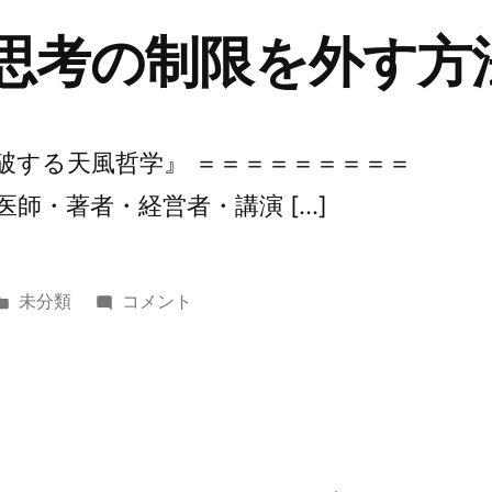
向
『思考の制限を外す方
け
て
動
き
打破する天風哲学』 ＝＝＝＝＝＝＝＝＝
出
医師・著者・経営者・講演 […]
し
ま
し
カ
第
未分類
コメント
た！』
テ
357
に
ゴ
回
リ
『思
ー:
考
の
制