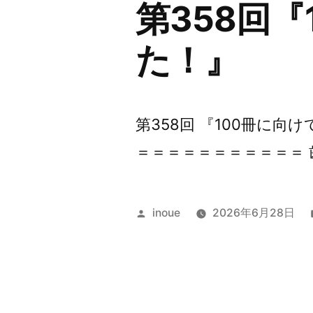
第358回
た！』
第358回 『100冊に
＝＝＝＝＝＝＝＝＝＝＝ 
投
inoue
2026年6月28日
稿
者: