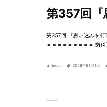
第357回
第357回 『思い込みを
＝＝＝＝＝＝＝＝＝ 歯科
投
inoue
2026年6月21日
稿
者: