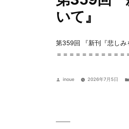
いて』
第359回 『新刊『悲し
＝＝＝＝＝＝＝＝＝＝＝＝
投
inoue
2026年7月5日
稿
者: