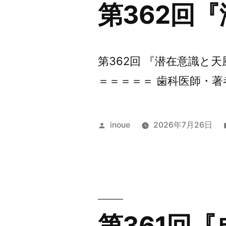
第362回
第362回 『潜在意識と
＝＝＝＝＝ 歯科医師・著
投
inoue
2026年7月26日
稿
者:
第361回