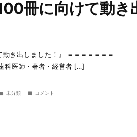
『100冊に向けて動
み
を
手
放
す。』
に
向けて動き出しました！』 ＝＝＝＝＝＝＝
つ
歯科医師・著者・経営者 […]
い
て』
に
カ
第
未分類
コメント
テ
358
ゴ
回
リ
『100
ー:
冊
に