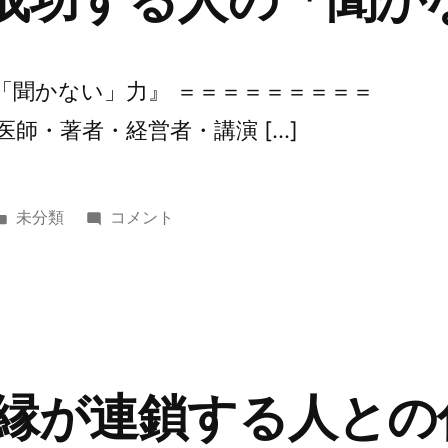
天
風
思
の「聞かない」力』 ＝＝＝＝＝＝＝＝＝
想』
医師・著者・経営者・講演 […]
に
カ
第
未分類
コメント
テ
361
ゴ
回
リ
『成
ー:
功
す
る
『縁が連鎖する人との
人
の