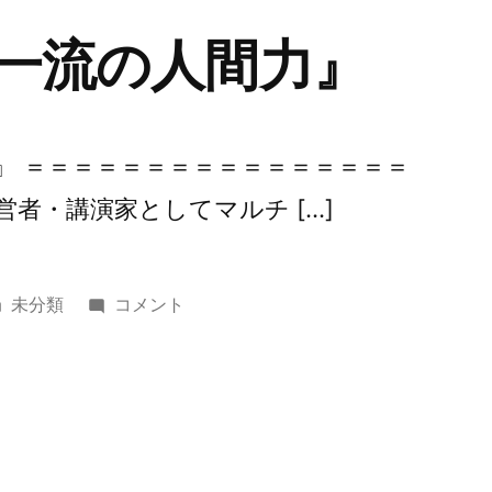
『一流の人間力』
力』 ＝＝＝＝＝＝＝＝＝＝＝＝＝＝＝＝
営者・講演家としてマルチ […]
カ
第
未分類
コメント
テ
363
ゴ
回
リ
『一
ー:
流
の
人