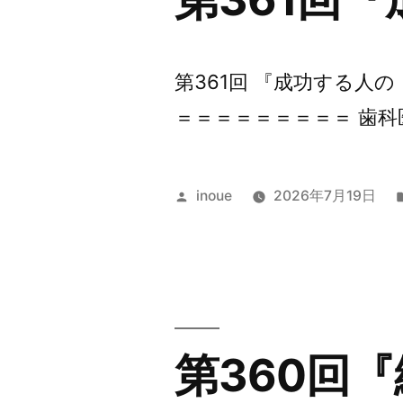
第361回 『成功する人
＝＝＝＝＝＝＝＝＝ 歯科
投
inoue
2026年7月19日
稿
者:
第360回