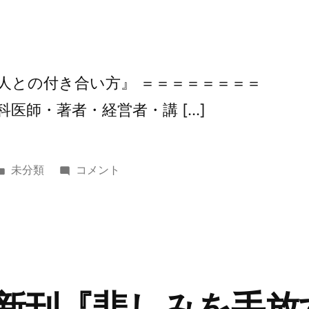
「聞
か
な
い」
る人との付き合い方』 ＝＝＝＝＝＝＝＝
力』
科医師・著者・経営者・講 […]
に
カ
第
未分類
コメント
テ
360
ゴ
回
リ
『縁
ー:
が
連
鎖
『新刊『悲しみを手放
す