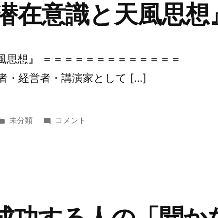
『潜在意識と天風思想
間
力』
に
天風思想』 ＝＝＝＝＝＝＝＝＝＝＝＝＝
者・経営者・講演家として […]
カ
第
未分類
コメント
テ
362
ゴ
回
リ
『潜
ー:
在
意
識
『成功する人の「聞か
と