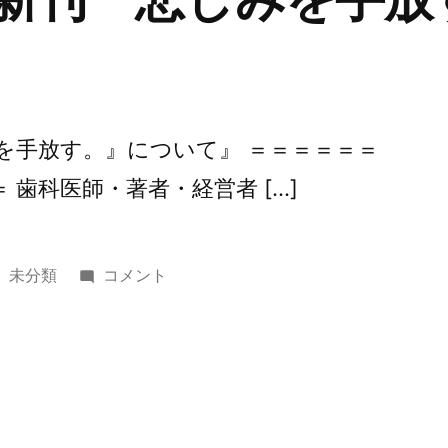
る
人
と
の
付
みを手放す。』について』 ＝＝＝＝＝＝
き
 歯科医師・著者・経営者 […]
合
い
方』
に
カ
第
未分類
コメント
テ
359
ゴ
回
リ
『新
ー:
刊
『悲
し