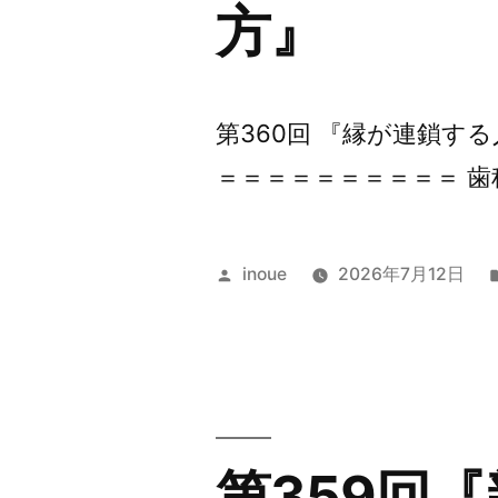
方』
第360回 『縁が連鎖す
＝＝＝＝＝＝＝＝＝＝ 歯
投
inoue
2026年7月12日
稿
者:
第359回