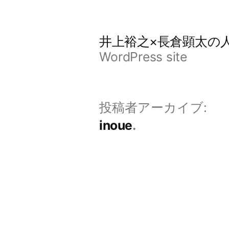
コ
ン
井上裕之×長倉顕太の
テ
WordPress site
ン
ツ
投稿者アーカイブ:
へ
inoue
ス
キ
ッ
プ