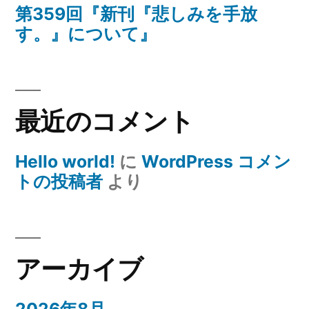
第359回『新刊『悲しみを手放
響
す。』について』
を
及
ぼ
す
最近のコメント
の
か
に
Hello world!
に
WordPress コメン
トの投稿者
より
アーカイブ