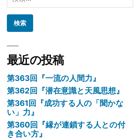
索:
の
価
値
観
は
潜
最近の投稿
在
意
第363回『一流の人間力』
識
に
第362回『潜在意識と天風思想』
ど
第361回『成功する人の「聞かな
れ
い」力』
く
ら
第360回『縁が連鎖する人との付
い
き合い方』
影