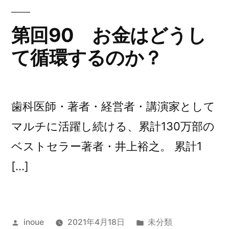
意
識
第回90 お金はどうし
の
て循環するのか？
書
き
換
え
歯科医師・著者・経営者・講演家として
や
す
マルチに活躍し続ける、累計130万部の
い
ベストセラー著者・井上裕之。 累計1
人・
[…]
書
き
換
え
投
カ
inoue
2021年4月18日
未分類
に