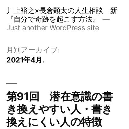
コ
井上裕之×長倉顕太の人生相談 新
ン
『自分で奇跡を起こす方法』
Just another WordPress site
テ
ン
月別アーカイブ:
ツ
2021年4月
へ
ス
キ
第91回 潜在意識の書
ッ
プ
き換えやすい人・書き
換えにくい人の特徴