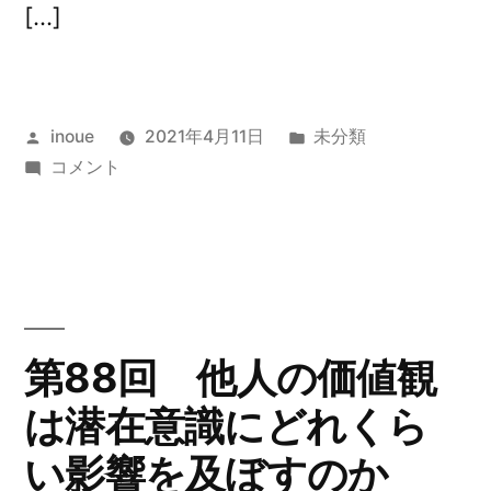
[…]
に
投
カ
inoue
2021年4月11日
未分類
稿
第
テ
コメント
者:
89
ゴ
回
リ
節
ー:
約
す
る
第88回 他人の価値観
と
は潜在意識にどれくら
な
ぜ
い影響を及ぼすのか
お