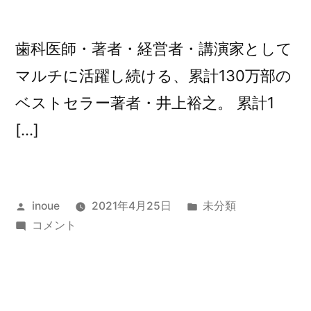
歯科医師・著者・経営者・講演家として
マルチに活躍し続ける、累計130万部の
ベストセラー著者・井上裕之。 累計1
[…]
投
カ
inoue
2021年4月25日
未分類
稿
第
テ
コメント
者:
91
ゴ
回
リ
潜
ー:
在