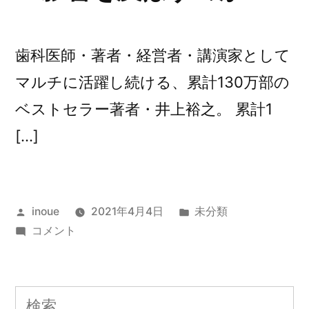
金
に
困
歯科医師・著者・経営者・講演家として
る
マルチに活躍し続ける、累計130万部の
の
か？
ベストセラー著者・井上裕之。 累計1
に
[…]
投
カ
inoue
2021年4月4日
未分類
稿
第
テ
コメント
者:
88
ゴ
回
リ
他
ー:
検
人