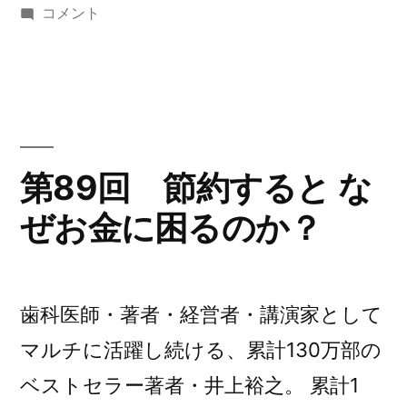
稿
第
テ
コメント
く
者:
回
ゴ
い
90
リ
人
お
ー:
の
金
特
は
徴
ど
に
第89回 節約すると な
う
ぜお金に困るのか？
し
て
循
環
歯科医師・著者・経営者・講演家として
す
る
マルチに活躍し続ける、累計130万部の
の
ベストセラー著者・井上裕之。 累計1
か？