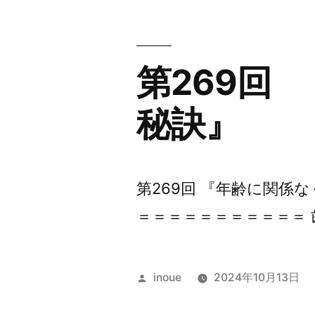
第269回
秘訣』
第269回 『年齢に関係
＝＝＝＝＝＝＝＝＝＝＝ 
投
inoue
2024年10月13日
稿