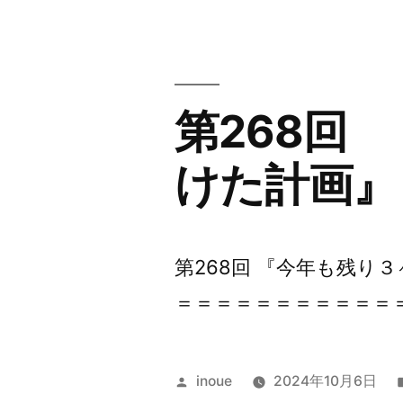
者:
第268回
けた計画』
第268回 『今年も残り
＝＝＝＝＝＝＝＝＝＝＝＝
投
inoue
2024年10月6日