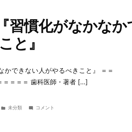
の
思
 『習慣化がなかなか
考
パ
こと』
タ
ー
ン
を
かなかできない人がやるべきこと』 ＝＝
最
＝＝＝＝ 歯科医師・著者 […]
短
で
身
に
カ
第
未分類
コメント
つ
テ
270
け
ゴ
回
る