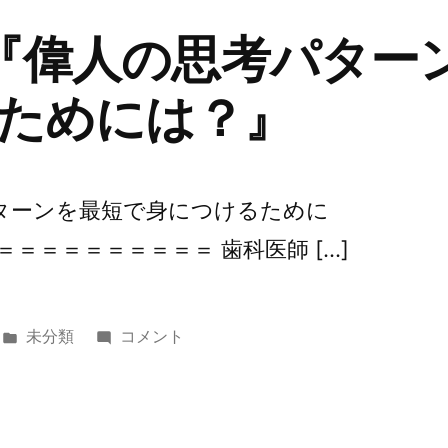
 『偉人の思考パター
ためには？』
パターンを最短で身につけるために
＝＝＝＝＝＝＝＝＝ 歯科医師 […]
カ
第
未分類
コメント
テ
271
ゴ
回
リ
『偉
ー:
人