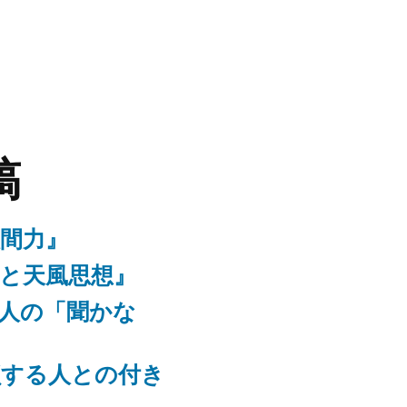
稿
人間力』
識と天風思想』
る人の「聞かな
鎖する人との付き