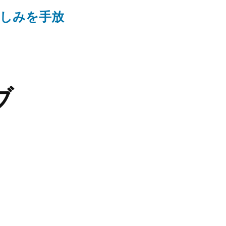
悲しみを手放
ブ