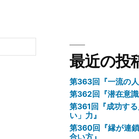
に
テ
268
ゴ
回
リ
『今
ー:
年
も
残
り
最近の投
３
ヶ
月！
第363回『一流の
来
第362回『潜在意
年
第361回『成功す
に
向
い」力』
け
第360回『縁が連
た
合い方』