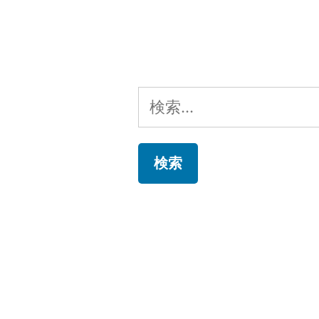
稿
者:
検
索: