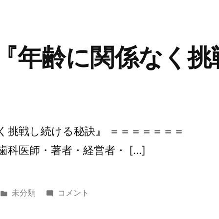
リ
『習
た
ー:
慣
め
化
に
が
 『年齢に関係なく挑
は？』
な
に
か
な
か
で
き
なく挑戦し続ける秘訣』 ＝＝＝＝＝＝＝
な
歯科医師・著者・経営者・ […]
い
人
が
や
カ
第
未分類
コメント
る
テ
269