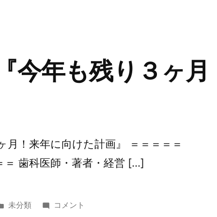
べ
ゴ
回
き
リ
『年
こ
ー:
齢
と』
に
に
関
 『今年も残り３ヶ月
係
な
く
挑
戦
し
３ヶ月！来年に向けた計画』 ＝＝＝＝＝
続
＝ 歯科医師・著者・経営 […]
け
る
秘
訣』
カ
第
未分類
コメント