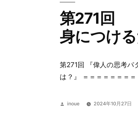
第271回
身につける
第271回 『偉人の思考
は？』 ＝＝＝＝＝＝＝＝＝
投
inoue
2024年10月27日
稿
者: