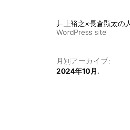
コ
ン
井上裕之×長倉顕太の
テ
WordPress site
ン
ツ
月別アーカイブ:
へ
2024年10月
ス
キ
ッ
プ