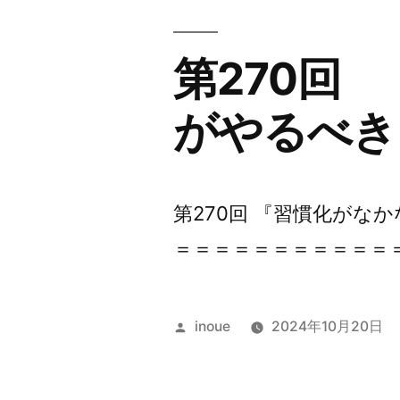
第270回
がやるべき
第270回 『習慣化がな
＝＝＝＝＝＝＝＝＝＝＝＝
投
inoue
2024年10月20日
稿
者: