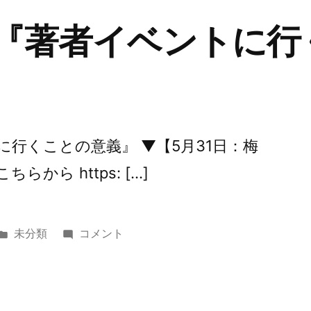
 『著者イベントに行
トに行くことの意義』 ▼【5月31日：梅
から https: […]
カ
第
未分類
コメント
テ
245
ゴ
回
リ
『著
ー:
者