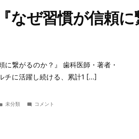
を
 『なぜ習慣が信頼に
保
つ
た
め
の
習
信頼に繋がるのか？』 歯科医師・著者・
慣』
チに活躍し続ける、累計1 […]
に
カ
第
未分類
コメント
テ
243
ゴ
回
リ
『な
ー:
ぜ