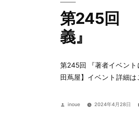
第245回
義』
第245回 『著者イベン
田蔦屋】イベント詳細はこちら
投
inoue
2024年4月28日
稿
者: