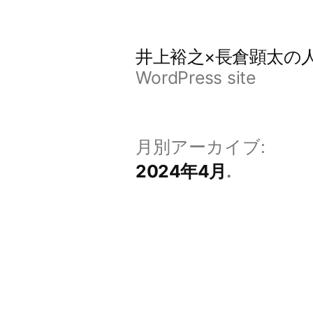
コ
ン
井上裕之×長倉顕太の
テ
WordPress site
ン
ツ
月別アーカイブ:
へ
2024年4月
ス
キ
ッ
プ