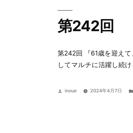
第242回
第242回 『61歳を迎
してマルチに活躍し続ける
投
inoue
2024年4月7日
稿
者: