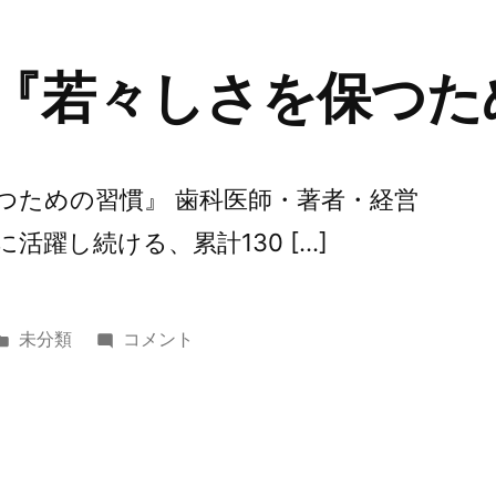
イ
ベ
 『若々しさを保つた
ン
ト
に
行
保つための習慣』 歯科医師・著者・経営
く
活躍し続ける、累計130 […]
こ
と
の
カ
第
未分類
コメント
意
テ
244
義』
ゴ
回
に
リ
『若々
ー:
し
さ