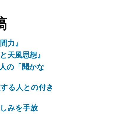
稿
人間力』
識と天風思想』
る人の「聞かな
鎖する人との付き
悲しみを手放