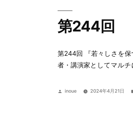
第244回
第244回 『若々しさを
者・講演家としてマルチに
投
inoue
2024年4月21日
稿
者: