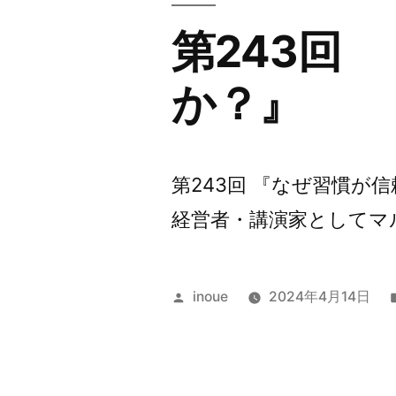
第243回
か？』
第243回 『なぜ習慣が
経営者・講演家としてマル
投
inoue
2024年4月14日
稿
者: