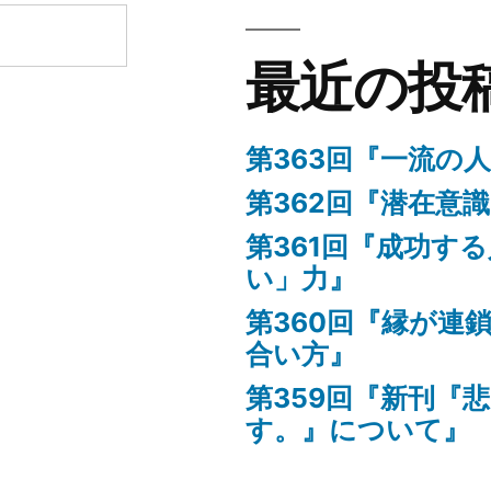
迎
え
最近の投
て』
に
第363回『一流の
第362回『潜在意
第361回『成功す
い」力』
第360回『縁が連
合い方』
第359回『新刊『
す。』について』