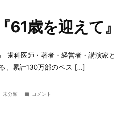
習
慣
 『61歳を迎えて』
が
信
頼
に
えて』 歯科医師・著者・経営者・講演家と
繋
、累計130万部のベス […]
が
る
の
カ
第
未分類
コメント
か？』
テ
242
に
ゴ
回
リ
『61
ー:
歳
を