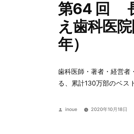
第64 回
え歯科医院
年）
歯科医師・著者・経営者
る、累計130万部のベスト
投
inoue
2020年10月18日
稿
者: