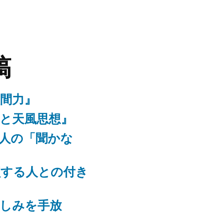
稿
人間力』
識と天風思想』
る人の「聞かな
鎖する人との付き
悲しみを手放