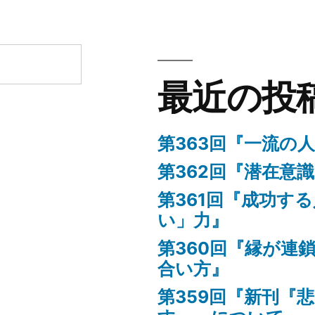
友
ー:
刊
啓）
に
の
つ
感
い
想
最近の投
て
に
に
第363回『一流の
第362回『潜在意
第361回『成功す
い」力』
第360回『縁が連
合い方』
第359回『新刊『