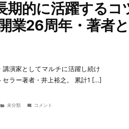
 長期的に活躍するコ
験
を
開業26周年・著者と
す
る
こ
と
の
重
・講演家としてマルチに活躍し続け
要
セラー著者・井上裕之。 累計1 […]
性
に
カ
第
未分類
コメント
テ
64
ゴ
回