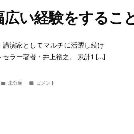
幅広い経験をするこ
・講演家としてマルチに活躍し続け
セラー著者・井上裕之。 累計1 […]
カ
第
未分類
コメント
テ
65
ゴ
回
リ
幅
ー:
広
い
経