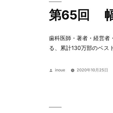
第65回 
歯科医師・著者・経営者
る、累計130万部のベスト
投
inoue
2020年10月25日
稿
者: