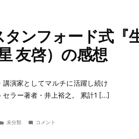
リ
長
ー:
期
的
に
スタンフォード式『
活
躍
星 友啓）の感想
す
る
コ
ツ
・講演家としてマルチに活躍し続け
（い
セラー著者・井上裕之。 累計1 […]
の
う
え
歯
カ
第
未分類
コメント
科
テ
63