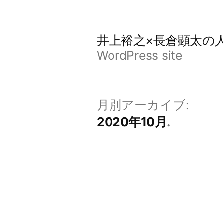
コ
ン
井上裕之×長倉顕太の
テ
WordPress site
ン
ツ
月別アーカイブ:
へ
2020年10月
ス
キ
ッ
プ