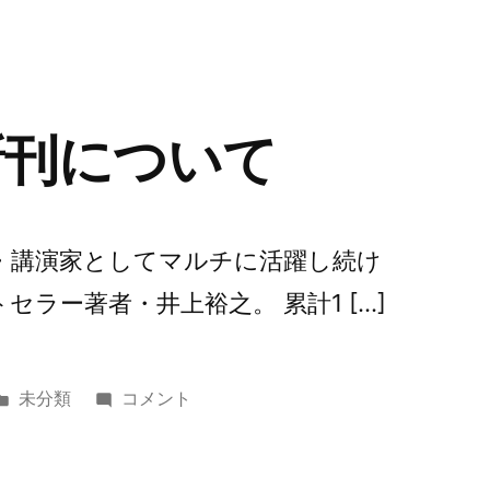
医
ゴ
回
院
リ
ス
開
ー:
タ
業
ン
26
フ
新刊について
周
ォ
年・
ー
著
ド
者
式
・講演家としてマルチに活躍し続け
と
『生
セラー著者・井上裕之。 累計1 […]
し
き
て
抜
も
く
カ
第
未分類
コメント
11
力』
テ
62
年）
（著：
ゴ
回
に
星
リ
新