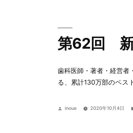
者:
第62回 
歯科医師・著者・経営者
る、累計130万部のベスト
投
inoue
2020年10月4日
稿
者: