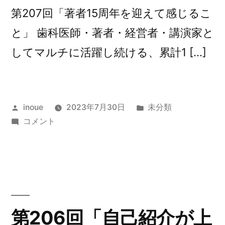
第207回「著者15周年を迎えて感じるこ
と」 歯科医師・著者・経営者・講演家と
してマルチに活躍し続ける、累計1 […]
投
カ
inoue
2023年7月30日
未分類
稿
第
テ
コメント
者:
207
ゴ
回
リ
「著
ー:
者
15
周
第206回「自己紹介が上
年