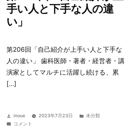
手い人と下手な人の違
を
迎
い」
え
て
感
じ
第206回「自己紹介が上手い人と下手な
る
人の違い」 歯科医師・著者・経営者・講
こ
と」
演家としてマルチに活躍し続ける、累
に
[…]
投
カ
inoue
2023年7月23日
未分類
稿
第
テ
コメント