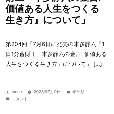
意
価値ある人生をつくる
味
生き方』について」
あ
る
下
積
第204回「7月6日に発売の本多静六『1
み
日1分蓄財王・本多静六の金言: 価値ある
の
違
人生をつくる生き方』について」 […]
い」
に
投
カ
inoue
2023年7月9日
未分類
稿
第
テ
コメント
者:
204
ゴ
回
リ