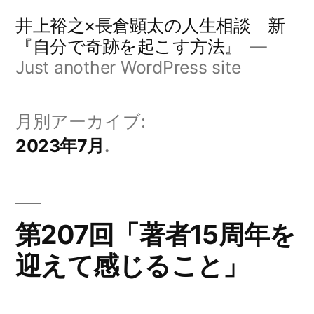
コ
井上裕之×長倉顕太の人生相談 新
ン
『自分で奇跡を起こす方法』
Just another WordPress site
テ
ン
月別アーカイブ:
ツ
2023年7月
へ
ス
キ
第207回「著者15周年を
ッ
プ
迎えて感じること」