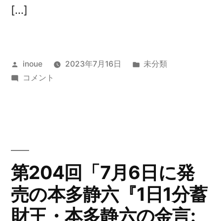
の
[…]
違
い」
に
投
カ
inoue
2023年7月16日
未分類
稿
第
テ
コメント
者:
205
ゴ
回
リ
「無
ー:
意
味
な
第204回「7月6日に発
下
売の本多静六『1日1分蓄
積
み
財王・本多静六の金言:
と