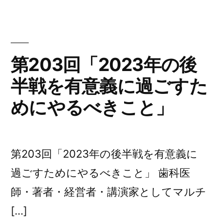
「7
ー:
月
6
日
第203回「2023年の後
に
半戦を有意義に過ごすた
発
売
めにやるべきこと」
の
本
多
静
第203回「2023年の後半戦を有意義に
六
過ごすためにやるべきこと」 歯科医
『1
日
師・著者・経営者・講演家としてマルチ
1
[…]
分