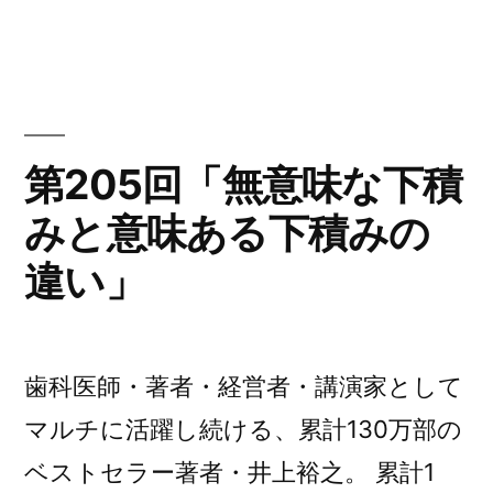
者:
206
ゴ
回
リ
「自
ー:
己
紹
介
第205回「無意味な下積
が
みと意味ある下積みの
上
手
違い」
い
人
と
下
歯科医師・著者・経営者・講演家として
手
マルチに活躍し続ける、累計130万部の
な
人
ベストセラー著者・井上裕之。 累計1