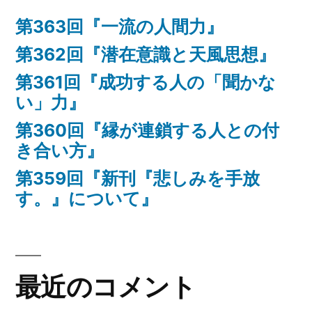
義
を
第363回『一流の人間力』
に
つ
過
第362回『潜在意識と天風思想』
く
ご
る
第361回『成功する人の「聞かな
す
生
い」力』
た
き
め
第360回『縁が連鎖する人との付
方』
に
き合い方』
に
や
つ
第359回『新刊『悲しみを手放
る
い
す。』について』
べ
て」
き
に
こ
と」
最近のコメント
に