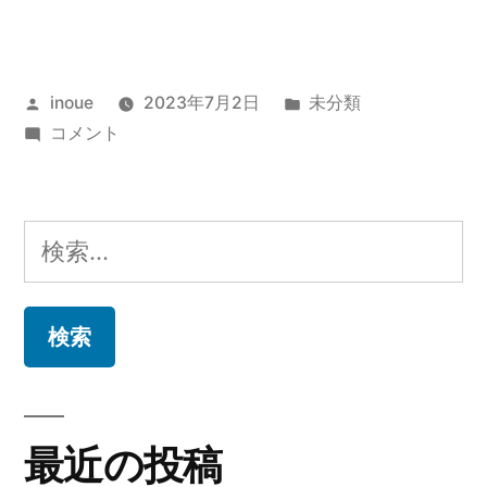
蓄
財
王・
投
カ
inoue
2023年7月2日
未分類
本
稿
第
テ
コメント
多
者:
203
ゴ
静
回
リ
六
「2023
ー:
検
の
年
金
索:
の
言:
後
価
半
値
戦
あ
を
る
有
最近の投稿
人
意
生