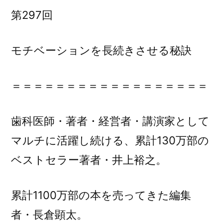
『モ
第297回
チ
ベ
モチベーションを長続きさせる秘訣
ー
シ
ョ
＝＝＝＝＝＝＝＝＝＝＝＝＝＝＝＝＝＝
ン
を
歯科医師・著者・経営者・講演家として
長
続
マルチに活躍し続ける、累計130万部の
き
ベストセラー著者・井上裕之。
さ
せ
累計1100万部の本を売ってきた編集
る
秘
者・長倉顕太。
訣』