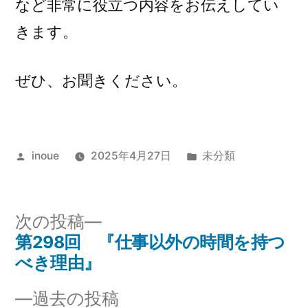
など非常に役立つ内容をお伝えしてい
きます。
ぜひ、お聞きください。
投
カ
inoue
2025年4月27日
未分類
稿
テ
者:
ゴ
リ
次
次の投稿
ー:
の
第298回 『仕事以外の時間を持つ
投
投
べき理由』
稿
稿:
過
過去の投稿