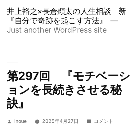
コ
井上裕之×長倉顕太の人生相談 新
ン
『自分で奇跡を起こす方法』
Just another WordPress site
テ
ン
ツ
へ
第297回 『モチベーシ
ス
ョンを長続きさせる秘
キ
訣』
ッ
プ
投
第
inoue
2025年4月27日
コメント
稿
297
者:
回