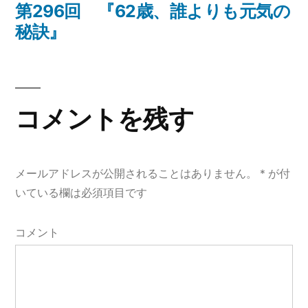
ナ
去
第296回 『62歳、誰よりも元気の
の
秘訣』
ビ
投
ゲ
稿:
ー
コメントを残す
シ
ョ
メールアドレスが公開されることはありません。
*
が付
ン
いている欄は必須項目です
コメント