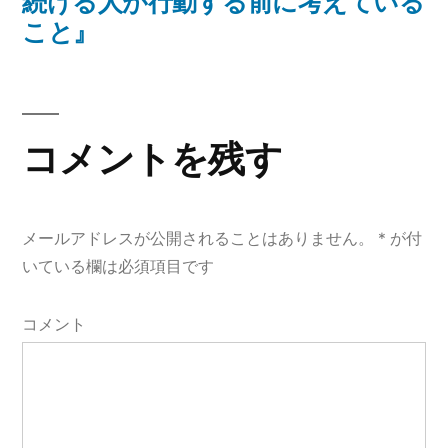
の
続ける人が行動する前に考えている
ビ
投
こと』
ゲ
稿:
ー
シ
コメントを残す
ョ
ン
メールアドレスが公開されることはありません。
*
が付
いている欄は必須項目です
コメント