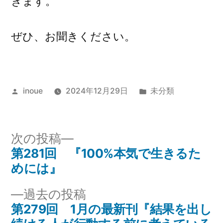
きます。
ぜひ、お聞きください。
投
カ
inoue
2024年12月29日
未分類
稿
テ
者:
ゴ
リ
次
次の投稿
ー:
の
第281回 『100%本気で生きるた
投
投
めには』
稿
稿:
過
過去の投稿
ナ
去
第279回 1月の最新刊『結果を出し