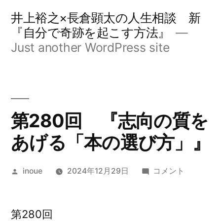
コ
井上裕之×長倉顕太の人生相談 新
ン
『自分で奇跡を起こす方法』
Just another WordPress site
テ
ン
ツ
へ
第280回 『志向の質を
ス
あげる「本の選び方」』
キ
ッ
投
第
inoue
2024年12月29日
コメント
プ
稿
280
者:
回
『志
第280回