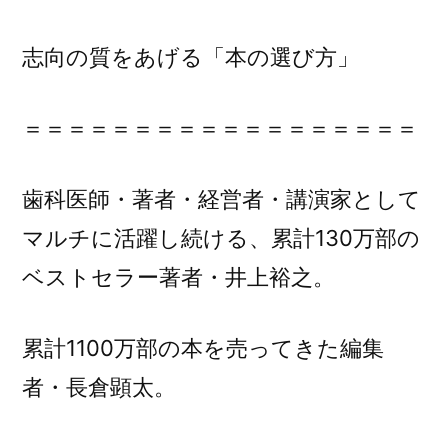
向
の
志向の質をあげる「本の選び方」
質
を
あ
＝＝＝＝＝＝＝＝＝＝＝＝＝＝＝＝＝＝
げ
る
歯科医師・著者・経営者・講演家として
「本
の
マルチに活躍し続ける、累計130万部の
選
ベストセラー著者・井上裕之。
び
方」』
累計1100万部の本を売ってきた編集
に
者・長倉顕太。