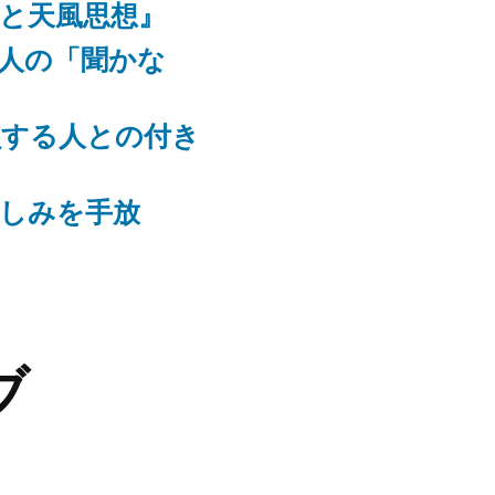
識と天風思想』
る人の「聞かな
鎖する人との付き
悲しみを手放
ブ