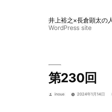
コ
ン
井上裕之×長倉顕太の
テ
WordPress site
ン
ツ
へ
ス
キ
第230回
ッ
プ
投
inoue
2024年1月14日
稿
者: