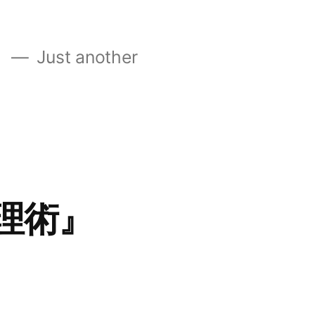
』
Just another
理術』