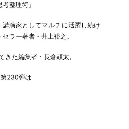
『忙
思考整理術」
し
い
・講演家としてマルチに活躍し続け
時
トセラー著者・井上裕之。
の
思
考
ってきた編集者・長倉顕太。
整
理
術』
t第230弾は
に