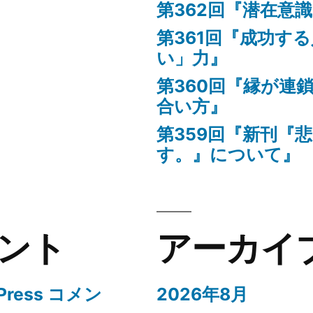
第362回『潜在意
第361回『成功す
い」力』
第360回『縁が連
合い方』
第359回『新刊『
す。』について』
ント
アーカイ
Press コメン
2026年8月