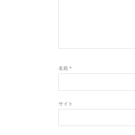
ョ
ン
名前
*
サイト