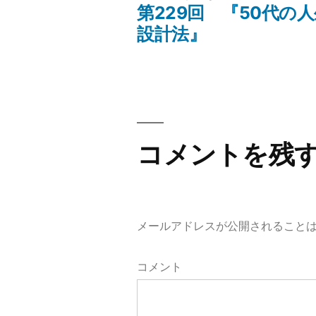
去
第229回 『50代の
投
の
設計法』
投
稿
稿:
ナ
ビ
コメントを残
ゲ
メールアドレスが公開されること
ー
コメント
シ