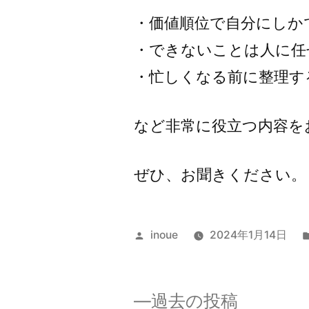
・価値順位で自分にしか
・できないことは人に任
・忙しくなる前に整理す
など非常に役立つ内容を
ぜひ、お聞きください。
投
inoue
2024年1月14日
稿
者:
過
過去の投稿