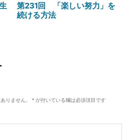
ー:
の
人生
第231回 「楽しい努力」を
投
続ける方法
稿:
す
はありません。
*
が付いている欄は必須項目です