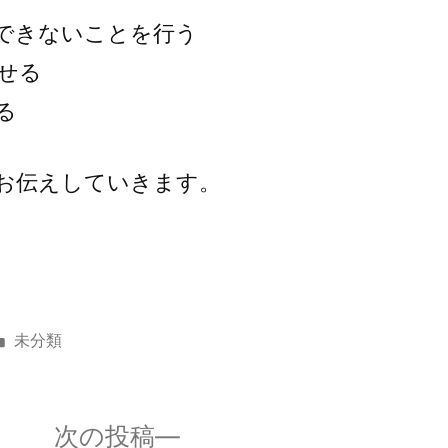
できないことを行う
せる
る
お伝えしていきます。
カ
未分類
テ
ゴ
リ
次
次の投稿