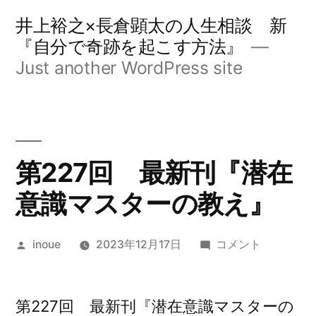
コ
井上裕之×長倉顕太の人生相談 新
ン
『自分で奇跡を起こす方法』
Just another WordPress site
テ
ン
ツ
へ
第227回 最新刊『潜在
ス
意識マスターの教え』
キ
ッ
投
第
inoue
2023年12月17日
コメント
プ
稿
227
者:
回
最
第227回 最新刊『潜在意識マスターの