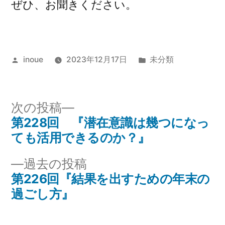
ぜひ、お聞きください。
投
カ
inoue
2023年12月17日
未分類
稿
テ
者:
ゴ
リ
次
次の投稿
ー:
の
第228回 『潜在意識は幾つになっ
投
投
ても活用できるのか？』
稿
稿:
過
過去の投稿
ナ
去
第226回『結果を出すための年末の
の
過ごし方』
ビ
投
ゲ
稿: