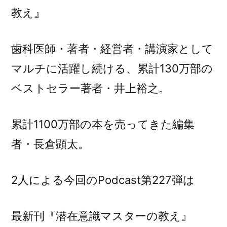
新
教え』
刊
『潜
歯科医師・著者・経営者・講演家として
在
意
マルチに活躍し続ける、累計130万部の
識
ベストセラー著者・井上裕之。
マ
ス
タ
累計1100万部の本を売ってきた編集
ー
者・長倉顕太。
の
教
え』
2人による今回のPodcast第227弾は
に
最新刊『潜在意識マスターの教え』