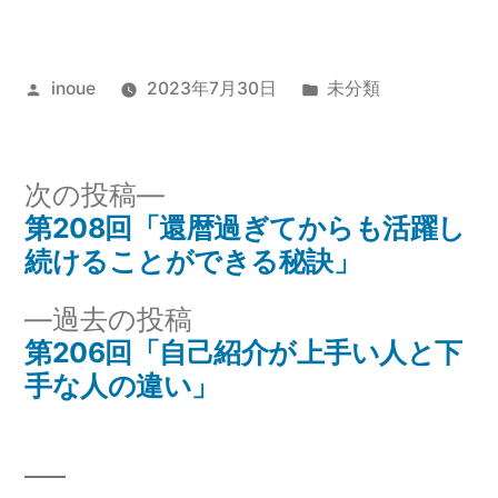
投
カ
inoue
2023年7月30日
未分類
稿
テ
者:
ゴ
リ
次
次の投稿
ー:
の
第208回「還暦過ぎてからも活躍し
投
投
続けることができる秘訣」
稿
稿:
過
過去の投稿
ナ
去
第206回「自己紹介が上手い人と下
の
手な人の違い」
ビ
投
ゲ
稿:
ー