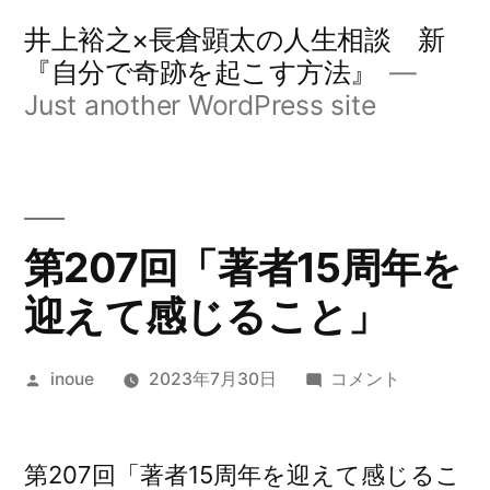
コ
井上裕之×長倉顕太の人生相談 新
ン
『自分で奇跡を起こす方法』
Just another WordPress site
テ
ン
ツ
へ
第207回「著者15周年を
ス
迎えて感じること」
キ
ッ
投
第
inoue
2023年7月30日
コメント
プ
稿
207
者:
回
「著
第207回「著者15周年を迎えて感じるこ