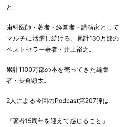
者
と」
15
周
歯科医師・著者・経営者・講演家として
年
を
マルチに活躍し続ける、累計130万部の
迎
ベストセラー著者・井上裕之。
え
て
感
累計1100万部の本を売ってきた編集
じ
者・長倉顕太。
る
こ
と」
2人による今回のPodcast第207弾は
に
『著者15周年を迎えて感じること』