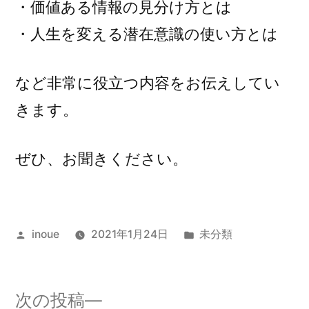
・価値ある情報の見分け方とは
・人生を変える潜在意識の使い方とは
など非常に役立つ内容をお伝えしてい
きます。
ぜひ、お聞きください。
投
カ
inoue
2021年1月24日
未分類
稿
テ
者:
ゴ
リ
次
次の投稿