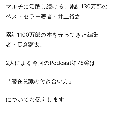
在
マルチに活躍し続ける、累計130万部の
意
ベストセラー著者・井上裕之。
識
の
付
累計1100万部の本を売ってきた編集
き
者・長倉顕太。
合
い
方
2人による今回のPodcast第78弾は
に
『潜在意識の付き合い方』
についてお伝えします。