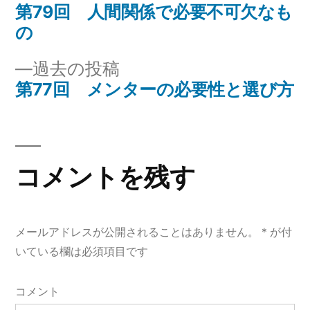
ー:
の
第79回 人間関係で必要不可欠なも
投
投
の
稿
稿:
過
過去の投稿
ナ
去
第77回 メンターの必要性と選び方
の
ビ
投
ゲ
稿:
コメントを残す
ー
シ
ョ
メールアドレスが公開されることはありません。
*
が付
いている欄は必須項目です
ン
コメント