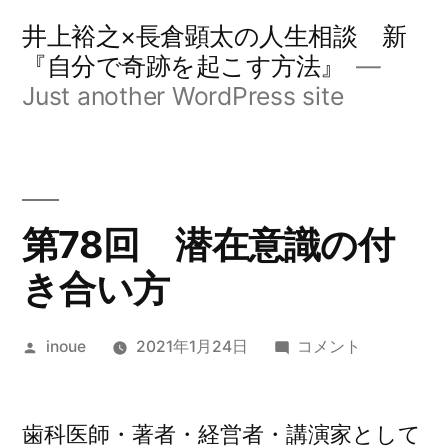
コ
井上裕之×長倉顕太の人生相談 新
ン
『自分で奇跡を起こす方法』
Just another WordPress site
テ
ン
ツ
へ
第78回 潜在意識の付
ス
き合い方
キ
ッ
投
第
inoue
2021年1月24日
コメント
プ
稿
78
者:
回
潜
歯科医師・著者・経営者・講演家として