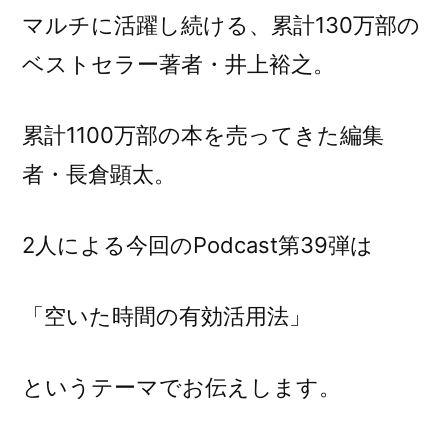
い
マルチに活躍し続ける、累計
130
万部の
た
ベストセラー著者・井上裕之。
時
間
の
累計
1100
万部の本を売ってきた編集
有
者・長倉顕太。
効
活
用
2
人による今回の
Podcast
第
39
弾は
法
に
「空いた時間の有効活用法」
というテーマでお伝えします。