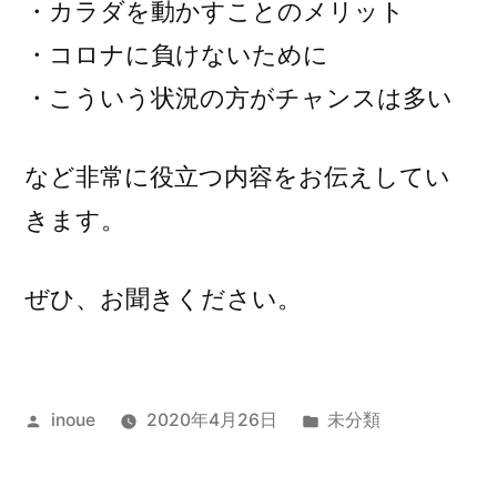
・カラダを動かすことのメリット
・コロナに負けないために
・こういう状況の方がチャンスは多い
など非常に役立つ内容をお伝えしてい
きます。
ぜひ、お聞きください。
投
カ
inoue
2020年4月26日
未分類
稿
テ
者:
ゴ