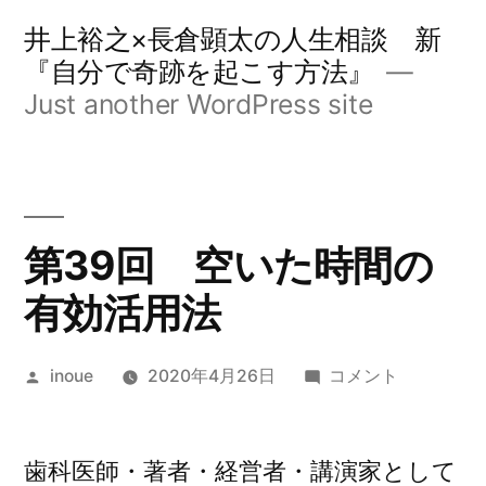
コ
井上裕之×長倉顕太の人生相談 新
ン
『自分で奇跡を起こす方法』
Just another WordPress site
テ
ン
ツ
へ
第39回 空いた時間の
ス
有効活用法
キ
ッ
投
第
inoue
2020年4月26日
コメント
プ
稿
39
者:
回
空
歯科医師・著者・経営者・講演家として