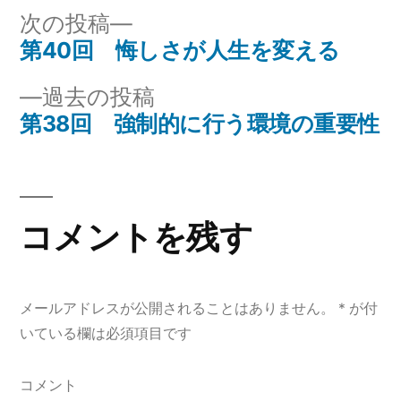
リ
次
次の投稿
ー:
の
第40回 悔しさが人生を変える
投
投
過
過去の投稿
稿
稿:
去
第38回 強制的に行う環境の重要性
ナ
の
投
ビ
稿:
ゲ
コメントを残す
ー
シ
メールアドレスが公開されることはありません。
*
が付
ョ
いている欄は必須項目です
ン
コメント