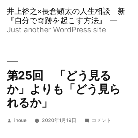
コ
井上裕之×長倉顕太の人生相談 新
ン
『自分で奇跡を起こす方法』
Just another WordPress site
テ
ン
ツ
へ
第25回 「どう見る
ス
か」よりも「どう見ら
キ
れるか」
ッ
プ
投
第
inoue
2020年1月19日
コメント
稿
25
者:
回