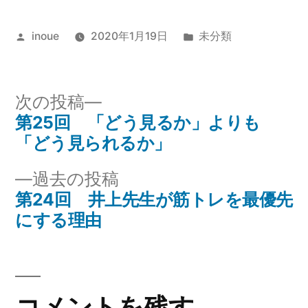
投
カ
inoue
2020年1月19日
未分類
稿
テ
者:
ゴ
リ
次
次の投稿
ー:
の
第25回 「どう見るか」よりも
投
投
「どう見られるか」
稿
稿:
過
過去の投稿
ナ
去
第24回 井上先生が筋トレを最優先
の
にする理由
ビ
投
ゲ
稿:
ー
コメントを残す