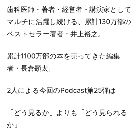
「ど
歯科医師・著者・経営者・講演家として
う
マルチに活躍し続ける、累計
130
万部の
見
ベストセラー著者・井上裕之。
る
か」
よ
累計
1100
万部の本を売ってきた編集
り
者・長倉顕太。
も
「ど
う
2
人による今回の
Podcast
第
25
弾は
見
ら
「どう見るか」よりも「どう見られる
れ
る
か」
か」
に