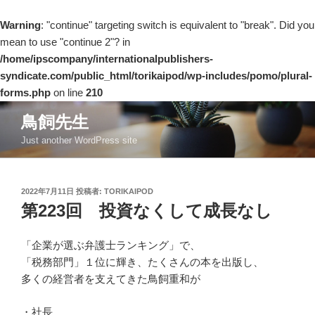
Warning
: "continue" targeting switch is equivalent to "break". Did you
mean to use "continue 2"? in
/home/ipscompany/internationalpublishers-
syndicate.com/public_html/torikaipod/wp-includes/pomo/plural-
forms.php
on line
210
コ
鳥飼先生
ン
Just another WordPress site
テ
ン
ツ
投
2022年7月11日
投稿者:
TORIKAIPOD
へ
稿
第223回 投資なくして成長なし
ス
日:
キ
ッ
「企業が選ぶ弁護士ランキング」で、
プ
「税務部門」１位に輝き、たくさんの本を出版し、
多くの経営者を支えてきた鳥飼重和が
・社長