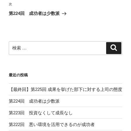
ビ
投
次
次
稿
ゲ
の
第224回 成功者は少数派
投
ー
稿
シ
ョ
ン
検
検
索
索:
最近の投稿
【最終回】第225回 成果を挙げた部下に対する上司の態度
第224回 成功者は少数派
第223回 投資なくして成長なし
第222回 悪い環境を活用できるのが成功者