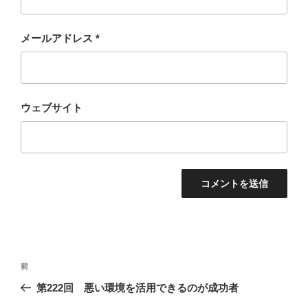
メールアドレス
*
ウェブサイト
投
過
前
稿
去
第222回 悪い環境を活用できるのが成功者
ナ
の