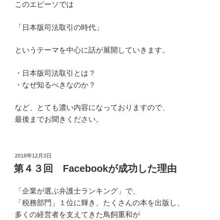
このエピーソでは
「日本版司法取引の時代」
というテーマを中心に話が展開していきます。
・日本版司法取引とは？
・なぜ知るべきなのか？
など、とても濃い内容になっておりますので、
最後までお聞きください。
投
2018年12月3日
稿
第４３回 Facebookが成功した理由
日:
「企業が選ぶ弁護士ランキング」で、
「税務部門」１位に輝き、たくさんの本を出版し、
多くの経営者を支えてきた鳥飼重和が