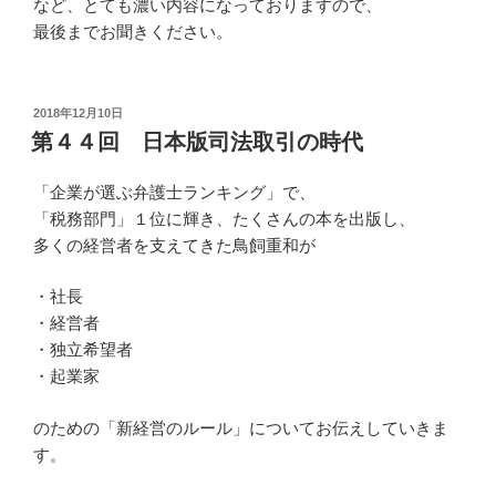
など、とても濃い内容になっておりますので、
最後までお聞きください。
投
2018年12月10日
稿
第４４回 日本版司法取引の時代
日:
「企業が選ぶ弁護士ランキング」で、
「税務部門」１位に輝き、たくさんの本を出版し、
多くの経営者を支えてきた鳥飼重和が
・社長
・経営者
・独立希望者
・起業家
のための「新経営のルール」についてお伝えしていきま
す。