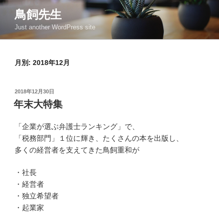
コ
鳥飼先生
ン
Just another WordPress site
テ
ン
ツ
月別: 2018年12月
へ
ス
キ
投
2018年12月30日
ッ
稿
年末大特集
日:
プ
「企業が選ぶ弁護士ランキング」で、
「税務部門」１位に輝き、たくさんの本を出版し、
多くの経営者を支えてきた鳥飼重和が
・社長
・経営者
・独立希望者
・起業家