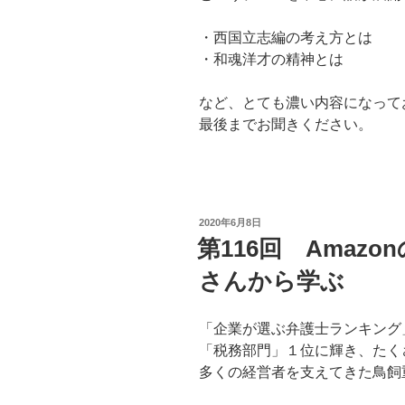
・西国立志編の考え方とは
・和魂洋才の精神とは
など、とても濃い内容になって
最後までお聞きください。
投
2020年6月8日
稿
第116回 Amaz
日:
さんから学ぶ
「企業が選ぶ弁護士ランキング
「税務部門」１位に輝き、たく
多くの経営者を支えてきた鳥飼