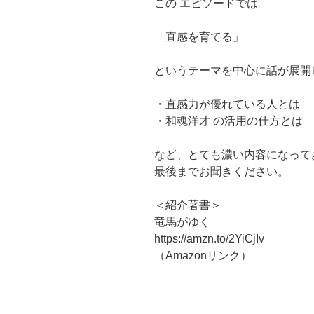
この エピソードでは
「直感を育てる」
というテーマを中心に話が展開
・直感力が優れている人とは
・和魂洋才 の活用の仕方とは
など、とても濃い内容になって
最後までお聞きください。
＜紹介著書＞
竜馬がゆく
https://amzn.to/2YiCjIv
（Amazonリンク）