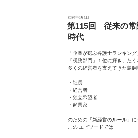
投
2020年6月1日
稿
第115回 従来の
日:
時代
「企業が選ぶ弁護士ランキング
「税務部門」１位に輝き、たく
多くの経営者を支えてきた鳥飼
・社長
・経営者
・独立希望者
・起業家
のための「新経営のルール」に
この エピソードでは