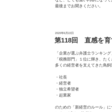
最後までお聞きください。
投
2020年6月22日
稿
第118回 直感を
日:
「企業が選ぶ弁護士ランキング
「税務部門」１位に輝き、たく
多くの経営者を支えてきた鳥飼
・社長
・経営者
・独立希望者
・起業家
のための「新経営のルール」に