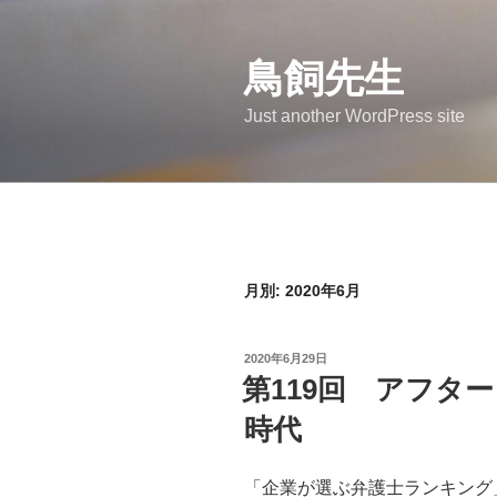
コ
ン
鳥飼先生
テ
ン
Just another WordPress site
ツ
へ
ス
キ
ッ
プ
月別: 2020年6月
投
2020年6月29日
稿
第119回 アフタ
日:
時代
「企業が選ぶ弁護士ランキング