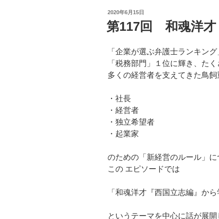
投
2020年6月15日
稿
第117回 和魂洋
日:
「企業が選ぶ弁護士ランキング
「税務部門」１位に輝き、たく
多くの経営者を支えてきた鳥飼
・社長
・経営者
・独立希望者
・起業家
のための「新経営のルール」に
この エピソードでは
「和魂洋才『西国立志編』から
というテーマを中心に話が展開