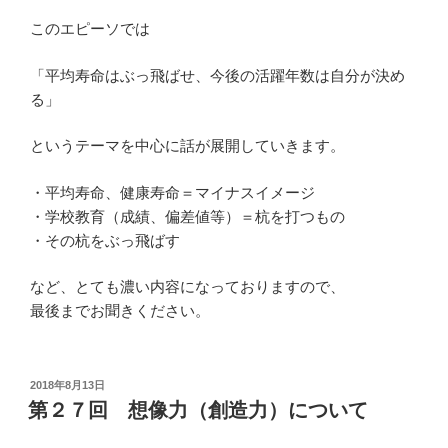
このエピーソでは
「平均寿命はぶっ飛ばせ、今後の活躍年数は自分が決め
る」
というテーマを中心に話が展開していきます。
・平均寿命、健康寿命＝マイナスイメージ
・学校教育（成績、偏差値等）＝杭を打つもの
・その杭をぶっ飛ばす
など、とても濃い内容になっておりますので、
最後までお聞きください。
投
2018年8月13日
稿
第２７回 想像力（創造力）について
日: