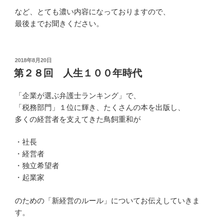
など、とても濃い内容になっておりますので、
最後までお聞きください。
投
2018年8月20日
稿
第２８回 人生１００年時代
日:
「企業が選ぶ弁護士ランキング」で、
「税務部門」１位に輝き、たくさんの本を出版し、
多くの経営者を支えてきた鳥飼重和が
・社長
・経営者
・独立希望者
・起業家
のための「新経営のルール」についてお伝えしていきま
す。