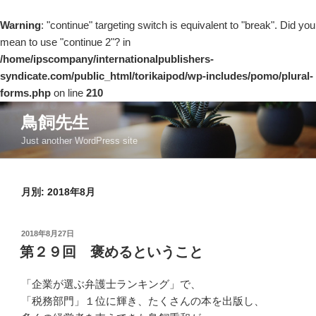
Warning
: "continue" targeting switch is equivalent to "break". Did you
mean to use "continue 2"? in
/home/ipscompany/internationalpublishers-
syndicate.com/public_html/torikaipod/wp-includes/pomo/plural-
forms.php
on line
210
コ
鳥飼先生
ン
Just another WordPress site
テ
ン
ツ
月別: 2018年8月
へ
ス
キ
投
2018年8月27日
ッ
稿
第２９回 褒めるということ
日:
プ
「企業が選ぶ弁護士ランキング」で、
「税務部門」１位に輝き、たくさんの本を出版し、