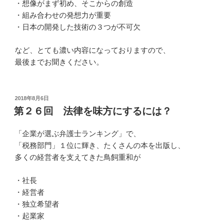
・想像がまず初め、そこからの創造
・組み合わせの発想力が重要
・日本の開発した技術の３つが不可欠
など、とても濃い内容になっておりますので、
最後までお聞きください。
投
2018年8月6日
稿
第２６回 法律を味方にするには？
日:
「企業が選ぶ弁護士ランキング」で、
「税務部門」１位に輝き、たくさんの本を出版し、
多くの経営者を支えてきた鳥飼重和が
・社長
・経営者
・独立希望者
・起業家