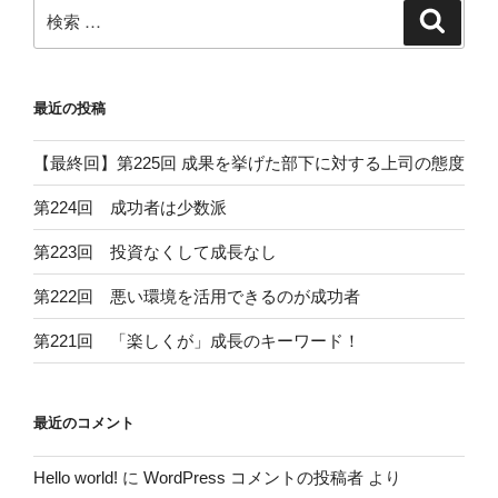
ン
検
検
索
索:
最近の投稿
【最終回】第225回 成果を挙げた部下に対する上司の態度
第224回 成功者は少数派
第223回 投資なくして成長なし
第222回 悪い環境を活用できるのが成功者
第221回 「楽しくが」成長のキーワード！
最近のコメント
Hello world!
に
WordPress コメントの投稿者
より