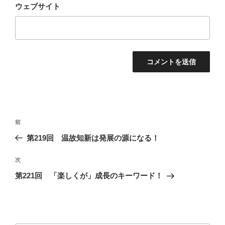
ウェブサイト
投
過
前
稿
去
第219回 温故知新は発展の源になる！
ナ
の
ビ
投
次
次
稿
ゲ
の
第221回 「楽しくが」成長のキーワード！
投
ー
稿
シ
ョ