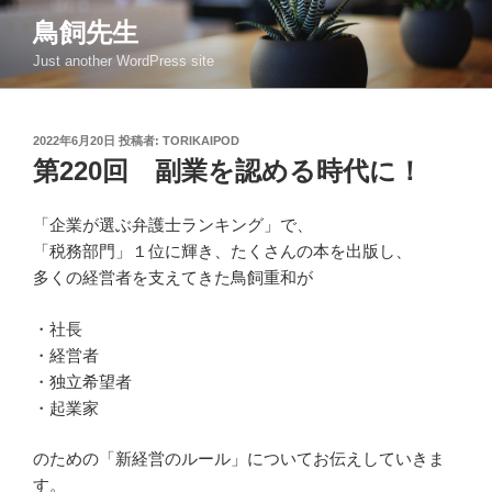
コ
鳥飼先生
ン
Just another WordPress site
テ
ン
ツ
投
2022年6月20日
投稿者:
TORIKAIPOD
へ
稿
第220回 副業を認める時代に！
ス
日:
キ
ッ
「企業が選ぶ弁護士ランキング」で、
プ
「税務部門」１位に輝き、たくさんの本を出版し、
多くの経営者を支えてきた鳥飼重和が
・社長
・経営者
・独立希望者
・起業家
のための「新経営のルール」についてお伝えしていきま
す。