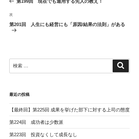
第199回 現在でも通用する先人の教え！
ナ
の
ビ
投
次
次
稿
ゲ
の
第201回 人生にも経営にも「原因/結果の法則」がある
投
ー
稿
シ
ョ
ン
検
検
索
索:
最近の投稿
【最終回】第225回 成果を挙げた部下に対する上司の態度
第224回 成功者は少数派
第223回 投資なくして成長なし