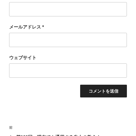
メールアドレス
*
ウェブサイト
投
過
前
稿
去