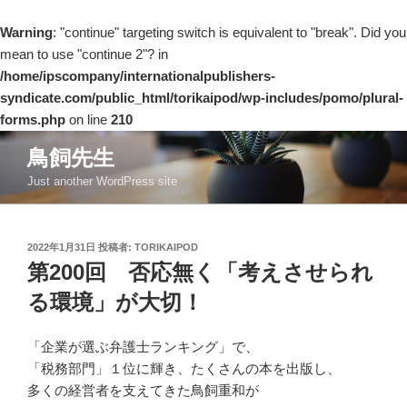
Warning
: "continue" targeting switch is equivalent to "break". Did you
mean to use "continue 2"? in
/home/ipscompany/internationalpublishers-
syndicate.com/public_html/torikaipod/wp-includes/pomo/plural-
forms.php
on line
210
コ
鳥飼先生
ン
Just another WordPress site
テ
ン
ツ
投
2022年1月31日
投稿者:
TORIKAIPOD
へ
稿
第200回 否応無く「考えさせられ
ス
日:
キ
る環境」が大切！
ッ
プ
「企業が選ぶ弁護士ランキング」で、
「税務部門」１位に輝き、たくさんの本を出版し、
多くの経営者を支えてきた鳥飼重和が