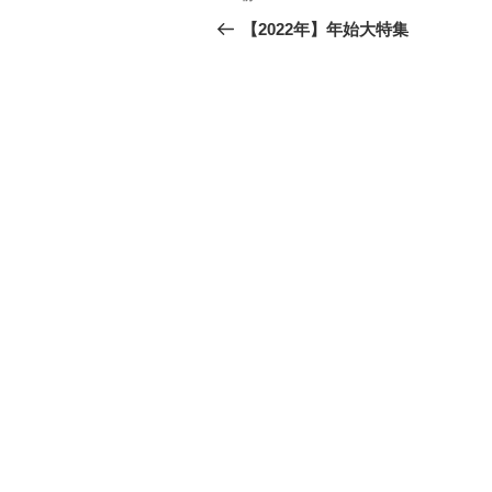
稿
去
【2022年】年始大特集
の
ナ
投
ビ
稿
ゲ
ー
シ
ョ
ン