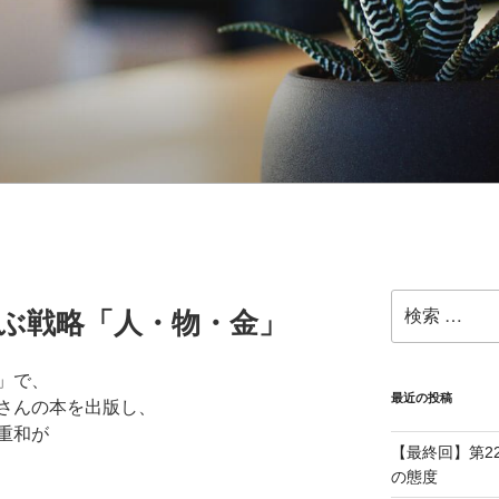
検
学ぶ戦略「人・物・金」
索:
」で、
最近の投稿
さんの本を出版し、
重和が
【最終回】第2
の態度