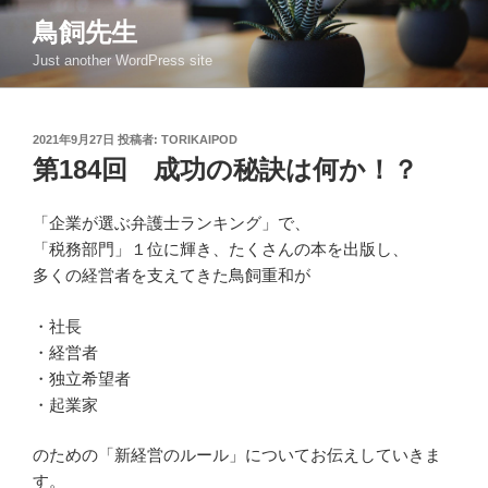
コ
鳥飼先生
ン
Just another WordPress site
テ
ン
ツ
投
2021年9月27日
投稿者:
TORIKAIPOD
へ
稿
第184回 成功の秘訣は何か！？
ス
日:
キ
ッ
「企業が選ぶ弁護士ランキング」で、
プ
「税務部門」１位に輝き、たくさんの本を出版し、
多くの経営者を支えてきた鳥飼重和が
・社長
・経営者
・独立希望者
・起業家
のための「新経営のルール」についてお伝えしていきま
す。