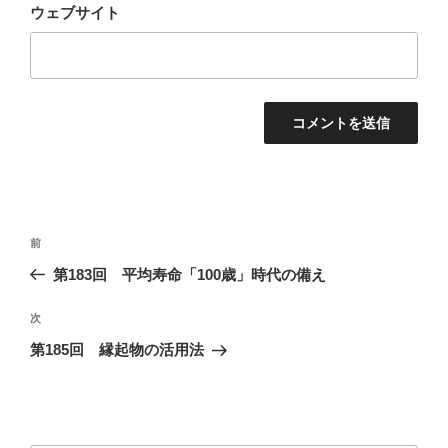
ウェブサイト
投
過
前
稿
去
第183回 平均寿命「100歳」時代の備え
ナ
の
ビ
投
次
次
稿
ゲ
の
第185回 縁起物の活用法
投
ー
稿
シ
ョ