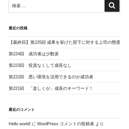
ン
検
検
索
索:
最近の投稿
【最終回】第225回 成果を挙げた部下に対する上司の態度
第224回 成功者は少数派
第223回 投資なくして成長なし
第222回 悪い環境を活用できるのが成功者
第221回 「楽しくが」成長のキーワード！
最近のコメント
Hello world!
に
WordPress コメントの投稿者
より