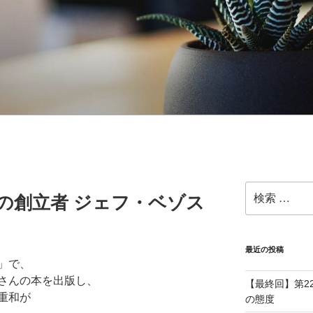
検
onの創立者 ジェフ・ベゾス
索:
最近の投稿
」で、
さんの本を出版し、
【最終回】第2
重和が
の態度