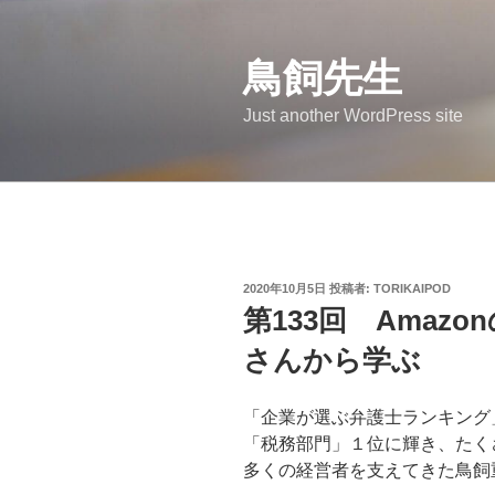
コ
ン
鳥飼先生
テ
ン
Just another WordPress site
ツ
へ
ス
キ
ッ
プ
投
2020年10月5日
投稿者:
TORIKAIPOD
稿
第133回 Amaz
日:
さんから学ぶ
「企業が選ぶ弁護士ランキング
「税務部門」１位に輝き、たく
多くの経営者を支えてきた鳥飼