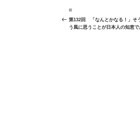
投
前
過
稿
去
第132回 「なんとかなる！」そ
の
う風に思うことが日本人の知恵で
ナ
投
ビ
稿
ゲ
ー
シ
ョ
ン