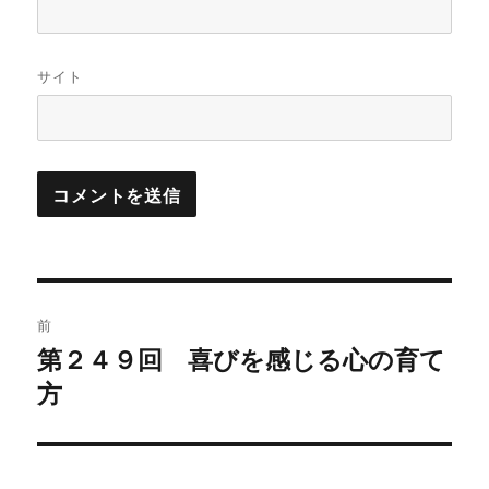
サイト
投
前
稿
第２４９回 喜びを感じる心の育て
過
方
去
ナ
の
ビ
投
稿: