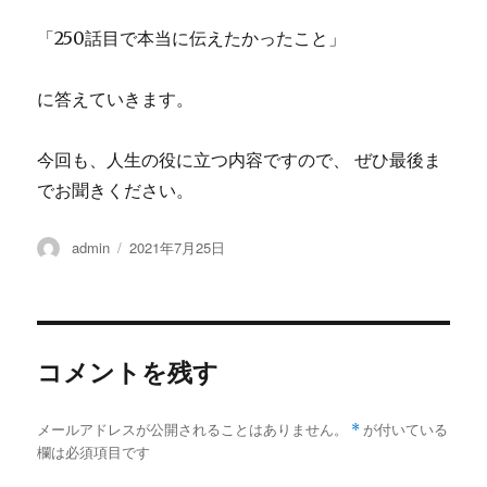
「250話目で本当に伝えたかったこと」
に答えていきます。
今回も、人生の役に立つ内容ですので、 ぜひ最後ま
でお聞きください。
投
admin
投
2021年7月25日
稿
稿
者
日:
コメントを残す
メールアドレスが公開されることはありません。
*
が付いている
欄は必須項目です