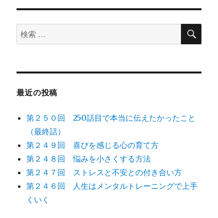
ゲ
ー
検
検
索
シ
索
ョ
対
象:
ン
最近の投稿
第２５０回 250話目で本当に伝えたかったこと
（最終話）
第２４９回 喜びを感じる心の育て方
第２４８回 悩みを小さくする方法
第２４７回 ストレスと不安との付き合い方
第２４６回 人生はメンタルトレーニングで上手
くいく