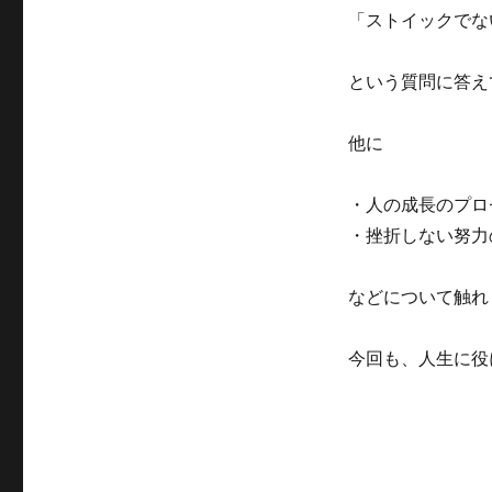
ス
「ストイックでな
ト
イ
ッ
という質問に答え
ク
で
他に
な
い
人
・人の成長のプロ
が
・挫折しない努力
ス
ト
イ
などについて触れ
ッ
ク
に
今回も、人生に役
な
る
た
め
に