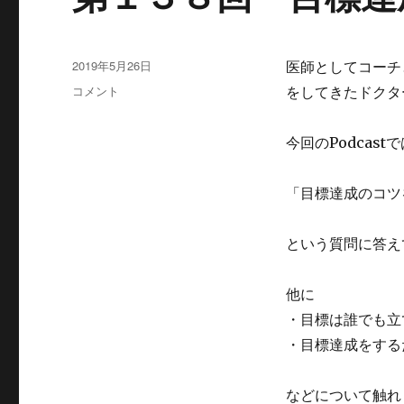
投
2019年5月26日
医師としてコーチ
稿
第
コメント
をしてきたドクタ
日:
１
３
今回の
Podcast
で
８
回
目
「目標達成のコツ
標
達
成
という質問に答え
の
コ
他に
ツ
に
・目標は誰でも立
つ
・目標達成をする
い
て
に
などについて触れ