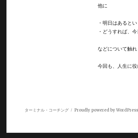
き
他に
こ
と
・明日はあるとい
を
明
・どうすれば、今
日
に
などについて触れ
回
し
て
今回も、人生に役
し
ま
う
の
か
に
ターミナル・コーチング
Proudly powered by WordPres