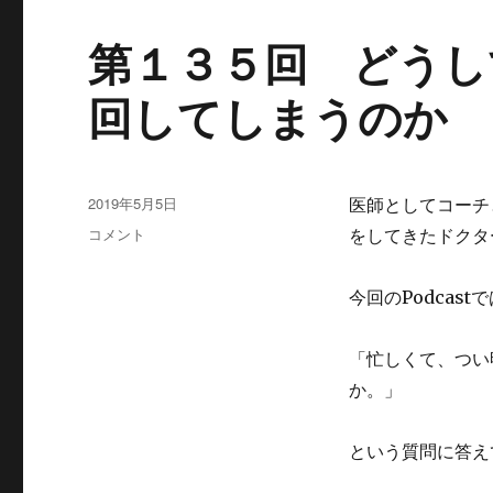
第１３５回 どうし
回してしまうのか
投
2019年5月5日
医師としてコーチ
稿
第
コメント
をしてきたドクター
日:
１
３
今回のPodcastで
５
回
ど
「忙しくて、つい
う
か。」
し
て
や
という質問に答え
る
べ