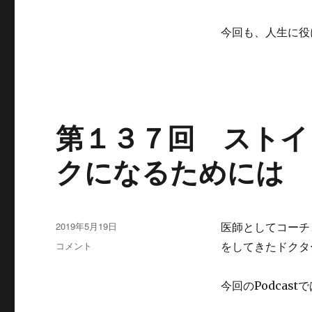
今回も、人生に役
第１３７回 ストイ
クになるためには
投
2019年5月19日
医師としてコーチ
稿
第
コメント
をしてきたドクタ
日:
１
３
今回の
Podcast
で
７
回