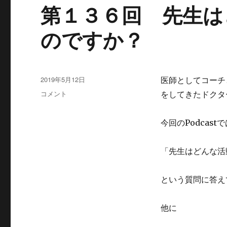
は
第１３６回 先生は
に
のですか？
投
2019年5月12日
医師としてコーチ
稿
第
コメント
をしてきたドクター
日:
１
３
今回のPodcastで
６
回
先
「先生はどんな活
生
は
ど
という質問に答え
ん
な
他に
活
動