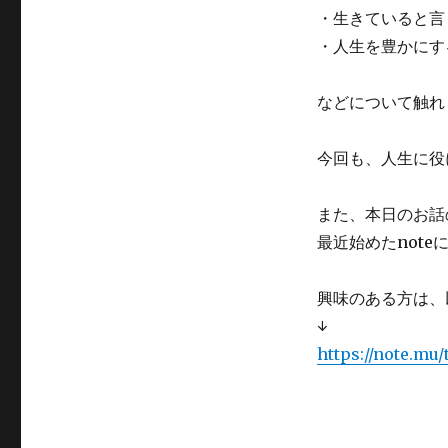
を
・生きていると言
さ
・人生を豊かにす
れ
て
い
などについて触れ
る
の
で
今回も、人生に役
す
か？
また、本日のお話
に
最近始めた
note
興味のある方は、
↓
https://note.mu