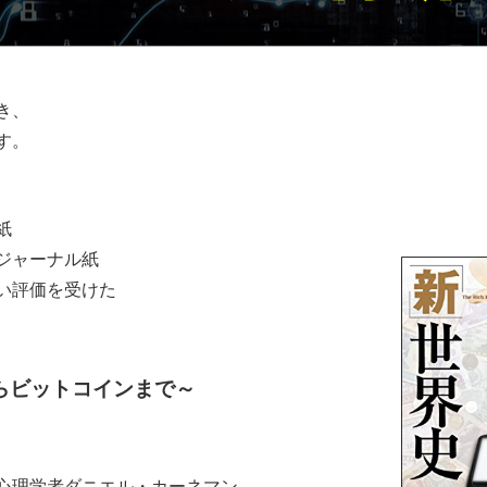
き、
す。
紙
ジャーナル紙
い評価を受けた
らビットコインまで～
心理学者ダニエル・カーネマン。